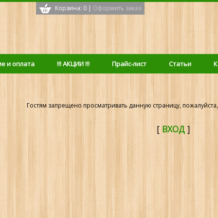
Корзина: 0
|
Оформить заказ
с
е и оплата
!!! АКЦИИ !!!
Прайс-лист
Статьи
К
Гостям запрещено просматривать данную страницу, пожалуйста, 
[
ВХОД
]