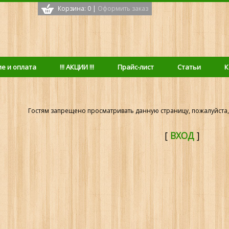
Корзина: 0
|
Оформить заказ
с
е и оплата
!!! АКЦИИ !!!
Прайс-лист
Статьи
К
Гостям запрещено просматривать данную страницу, пожалуйста, 
[
ВХОД
]